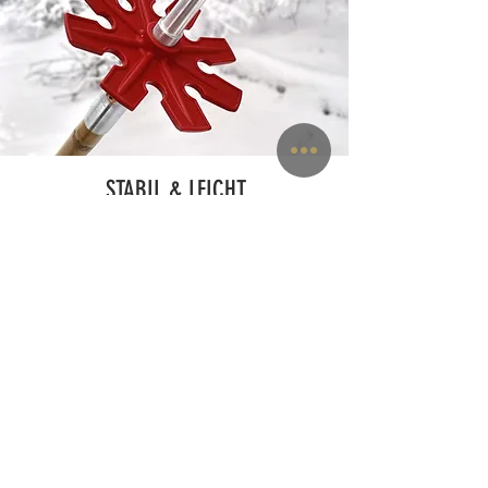
STABIL & LEICHT
Exklusiv für Les Bâtons
aus Aluminium gedreht
Mit dem Bambusschaft verklebt und vernietet
Hergestellt in Corbières (CH)