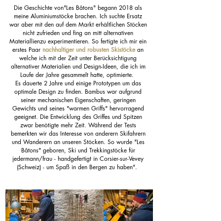
Die Geschichte von"Les Bâtons" begann 2018 als
meine Aluminiumstöcke brachen. Ich suchte Ersatz
war aber mit den auf dem Markt erhältlichen Stöcken
nicht zufrieden und fing an mitt alternativen
Materiallienzu experimentieren. So f
ertigte ich mir ein
erstes Paar
nachhaltiger und robusten Skistöcke
an
welche ich mit der Zeit unter Berücksichtigung
alternativer Materialien und Design-Ideen, die ich im
Laufe der Jahre gesammelt hatte, optimierte.
Es dauerte 2 Jahre und einige Prototypen um das
optimale Design zu finden. Bambus war aufgrund
seiner mechanischen Eigenschaften, geringen
Gewichts und seines "warmen Griffs" hervorragend
geeignet. Die Entwicklung des Griffes und Spitzen
zwar benötigte mehr Zeit. Während der Tests
bemerkten wir das Interesse von anderern Skifahrern
und Wanderern an unseren Stöcken. So wurde "Les
Bâtons" geboren, Ski und Trekkings
töcke für
jedermann/frau - handgefertigt in Corsier-sur-Vevey
(Schweiz) - um Spaß in den Bergen zu haben".