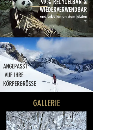
99% RECYCELBAR &
WIEDERVERWENDBAR
und arbeiten an dem letzten
1%
ANGEPASST
AUF IHRE
KÖRPERGRÖSSE
GALLERIE